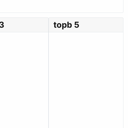
 3
topb 5