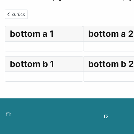
Vorheriger Beitrag: Brueggerei
Zurück
bottom a 1
bottom a 2
bottom b 1
bottom b 2
f1:
f2